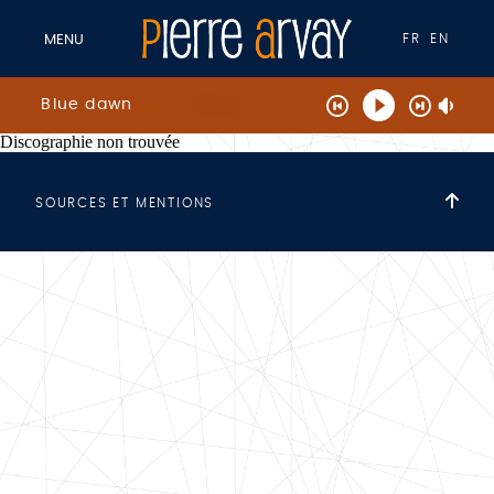
FR
EN
MENU
Blue dawn
Discographie non trouvée
SOURCES ET MENTIONS