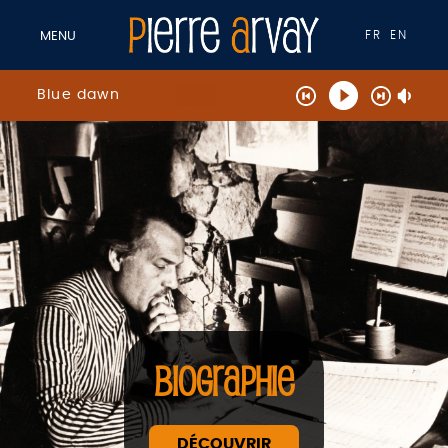
FR
EN
MENU
Blue dawn
BIOGRAPHIE
DÉCOUVRIR