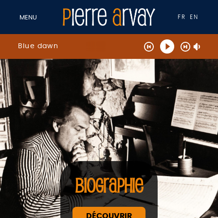
FR
EN
MENU
Blue dawn
BIOGRAPHIE
DÉCOUVRIR