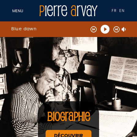
FR
EN
MENU
Blue dawn
BIOGRAPHIE
DÉCOUVRIR